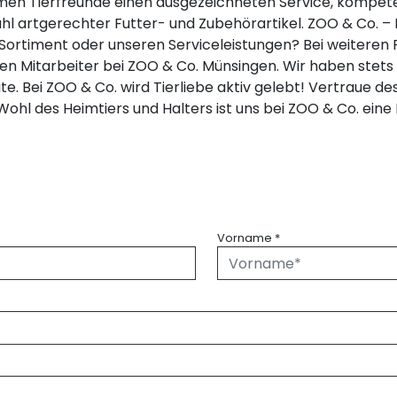
en Tierfreunde einen ausgezeichneten Service, kompete
 artgerechter Futter- und Zubehörartikel. ZOO & Co. – D
rtiment oder unseren Serviceleistungen? Bei weiteren F
 Mitarbeiter bei ZOO & Co. Münsingen. Wir haben stets e
ite. Bei ZOO & Co. wird Tierliebe aktiv gelebt! Vertraue 
ohl des Heimtiers und Halters ist uns bei ZOO & Co. ein
Vorname
*