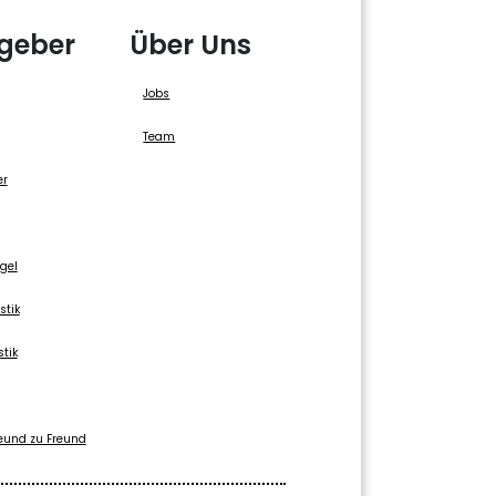
geber
Über Uns
Jobs
Team
er
gel
stik
stik
eund zu Freund