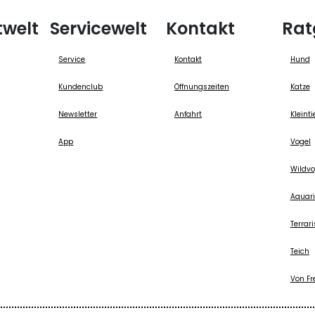
twelt
Servicewelt
Kontakt
Rat
Service
Kontakt
Hund
Kundenclub
Öffnungszeiten
Katze
Newsletter
Anfahrt
Kleinti
App
Vogel
Wildvo
Aquari
Terrari
Teich
Von Fr