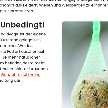
 Landschaft aus Feldern, Wiesen und Weinbergen zu ernähren
g zu unterstützen.
 Unbedingt!
r Wildvögel ist der eigene
 Ortsrand gelegen ist,
oder eines Waldes.
rne Futterhäuschen auf
t: Je mehr natürlicher
um befindet, desto mehr
ht nur im Winter brauchen
e
Ganzjahresfütterung
haltung dar.